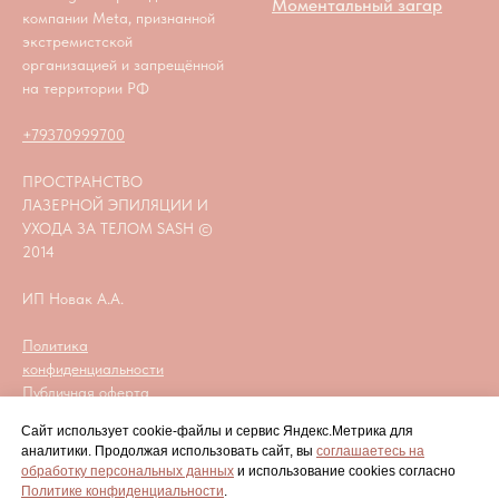
Моментальный загар
компании Meta, признанной
экстремистской
организацией и запрещённой
на территории РФ
+79370999700
ПРОСТРАНСТВО
ЛАЗЕРНОЙ ЭПИЛЯЦИИ И
УХОДА ЗА ТЕЛОМ SASH ©
2014
ИП Новак А.А.
Политика
конфиденциальности
Публичная оферта
Сайт использует cookie-файлы и сервис Яндекс.Метрика для
sash.beautytil@yandex.ru
аналитики. Продолжая использовать сайт, вы
соглашаетесь на
обработку персональных данных
и использование cookies согласно
Политике конфиденциальности
.
ЦЕНЫ
НАШИ АДРЕСА