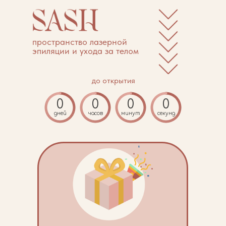
пространство лазерной
эпиляции и ухода за телом
до открытия
0
0
0
0
дней
часов
минут
секунд