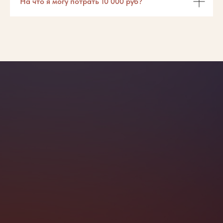
На что я могу потрать 10 000 руб?
SASH — пространство лазерной
эпиляции и ухода за телом,
ждет тебя в гости!
С Заботой о тебе,
Александра Новак!
Основатель студии SASH
Записаться на процедуру можно на нашем
сайте, через
WhatsApp
или по номеру
телефона
+ 7 (937) 099-97-00
.