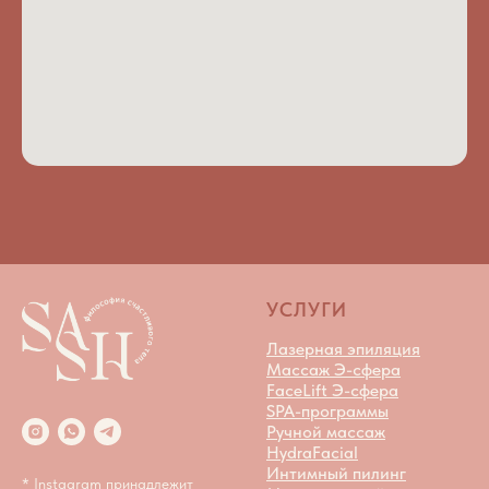
УСЛУГИ
Лазерная эпиляция
Массаж Э-сфера
FaceLift Э-сфера
SPA-программы
Ручной массаж
HydraFacial
Интимный пилинг
* Instagram принадлежит